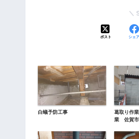
ポスト
シェ
白蟻予防工事
葛取り作業
業 佐賀市